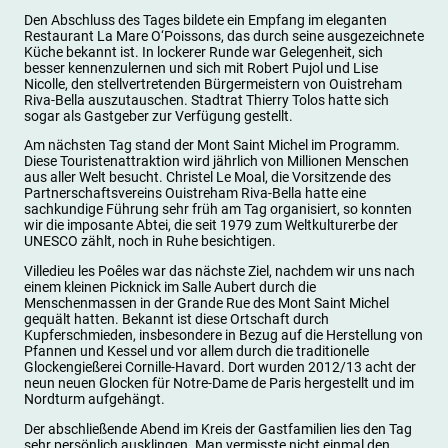
Den Abschluss des Tages bildete ein Empfang im eleganten
Restaurant La Mare O‘Poissons, das durch seine ausgezeichnete
Küche bekannt ist. In lockerer Runde war Gelegenheit, sich
besser kennenzulernen und sich mit Robert Pujol und Lise
Nicolle, den stellvertretenden Bürgermeistern von Ouistreham
Riva-Bella auszutauschen. Stadtrat Thierry Tolos hatte sich
sogar als Gastgeber zur Verfügung gestellt.
Am nächsten Tag stand der Mont Saint Michel im Programm.
Diese Touristenattraktion wird jährlich von Millionen Menschen
aus aller Welt besucht. Christel Le Moal, die Vorsitzende des
Partnerschaftsvereins Ouistreham Riva-Bella hatte eine
sachkundige Führung sehr früh am Tag organisiert, so konnten
wir die imposante Abtei, die seit 1979 zum Weltkulturerbe der
UNESCO zählt, noch in Ruhe besichtigen.
Villedieu les Poêles war das nächste Ziel, nachdem wir uns nach
einem kleinen Picknick im Salle Aubert durch die
Menschenmassen in der Grande Rue des Mont Saint Michel
gequält hatten. Bekannt ist diese Ortschaft durch
Kupferschmieden, insbesondere in Bezug auf die Herstellung von
Pfannen und Kessel und vor allem durch die traditionelle
Glockengießerei Cornille-Havard. Dort wurden 2012/13 acht der
neun neuen Glocken für Notre-Dame de Paris hergestellt und im
Nordturm aufgehängt.
Der abschließende Abend im Kreis der Gastfamilien lies den Tag
sehr persönlich ausklingen. Man vermisste nicht einmal den