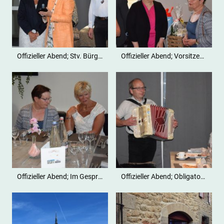
Offizieller Abend; Stv. Bürgermeisterin Christine Kohnle-Weis (Bildmitte)
Offizieller Abend; Vorsitzenden Christel Le Moal und Marianne Drexler (3. und 4. von links)
Offizieller Abend; Im Gespräch vertieft
Offizieller Abend; Obligatorisch der gemeinsame Gesang