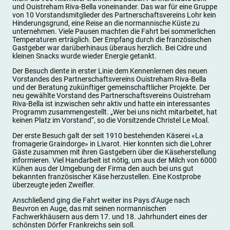
und Ouistreham Riva-Bella voneinander. Das war für eine Gruppe
von 10 Vorstandsmitglieder des Partnerschaftsvereins Lohr kein
Hinderungsgrund, eine Reise an die normannische Küste zu
unternehmen. Viele Pausen machten die Fahrt bei sommerlichen
Temperaturen erträglich. Der Empfang durch die französischen
Gastgeber war darüberhinaus überaus herzlich. Bei Cidre und
kleinen Snacks wurde wieder Energie getankt.
Der Besuch diente in erster Linie dem Kennenlernen des neuen
Vorstandes des Partnerschaftsvereins Ouistreham Riva-Bella
und der Beratung zukünftiger gemeinschaftlicher Projekte. Der
neu gewählte Vorstand des Partnerschaftsvereins Ouistreham
Riva-Bella ist inzwischen sehr aktiv und hatte ein interessantes
Programm zusammengestellt. „Wer bei uns nicht mitarbeitet, hat
keinen Platz im Vorstand“, so die Vorsitzende Christel Le Moal.
Der erste Besuch galt der seit 1910 bestehenden Käserei «La
fromagerie Graindorge» in Livarot. Hier konnten sich die Lohrer
Gäste zusammen mit ihren Gastgebern über die Käseherstellung
informieren. Viel Handarbeit ist nötig, um aus der Milch von 6000
Kühen aus der Umgebung der Firma den auch bei uns gut
bekannten französischer Käse herzustellen. Eine Kostprobe
überzeugte jeden Zweifler.
Anschließend ging die Fahrt weiter ins Pays d‘Auge nach
Beuvron en Auge, das mit seinen normannischen
Fachwerkhäusern aus dem 17. und 18. Jahrhundert eines der
schönsten Dörfer Frankreichs sein soll.